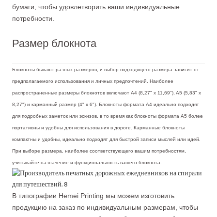
бумаги, чтобы удовлетворить ваши индивидуальные
потребности.
Размер блокнота
Блокноты бывают разных размеров, и выбор подходящего размера зависит от
предполагаемого использования и личных предпочтений. Наиболее
распространенные размеры блокнотов включают A4 (8,27" x 11,69"), A5 (5,83" x
8,27") и карманный размер (4" x 6"). Блокноты формата A4 идеально подходят
для подробных заметок или эскизов, в то время как блокноты формата A5 более
портативны и удобны для использования в дороге. Карманные блокноты
компактны и удобны, идеально подходят для быстрой записи мыслей или идей.
При выборе размера, наиболее соответствующего вашим потребностям,
учитывайте назначение и функциональность вашего блокнота.
В типографии Hemei Printing мы можем изготовить
продукцию на заказ по индивидуальным размерам, чтобы