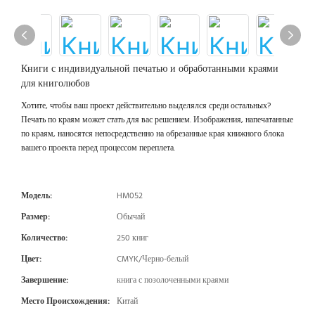
Книги с индивидуальной печатью и обработанными краями
для книголюбов
Хотите, чтобы ваш проект действительно выделялся среди остальных?
Печать по краям может стать для вас решением. Изображения, напечатанные
по краям, наносятся непосредственно на обрезанные края книжного блока
вашего проекта перед процессом переплета.
Модель:
HM052
Размер:
Обычай
Количество:
250 книг
Цвет:
CMYK/Черно-белый
Завершение:
книга с позолоченными краями
Место Происхождения:
Китай