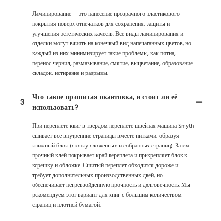
Ламинирование — это нанесение прозрачного пластикового
покрытия поверх отпечатков для сохранения, защиты и
улучшения эстетических качеств. Все виды ламинирования и
отделки могут влиять на конечный вид напечатанных цветов, но
каждый из них минимизирует такие проблемы, как пятна,
перенос чернил, размазывание, смятие, выцветание, образование
складок, истирание и разрывы.
Что такое пришитая окантовка, и стоит ли её
3
использовать?
При переплете книг в твердом переплете швейная машина Smyth
сшивает все внутренние страницы вместе нитками, образуя
книжный блок (стопку сложенных и собранных страниц). Затем
прочный клей покрывает край переплета и прикрепляет блок к
корешку и обложке. Сшитый переплет обходится дороже и
требует дополнительных производственных дней, но
обеспечивает непревзойденную прочность и долговечность. Мы
рекомендуем этот вариант для книг с большим количеством
страниц и плотной бумагой.