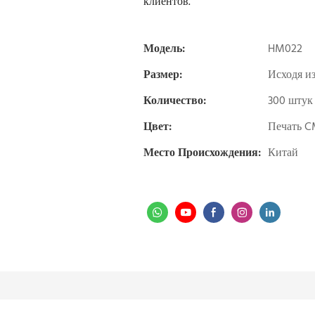
клиентов.
Модель:
HM022
Размер:
Исходя и
Количество:
300 штук
Цвет:
Печать C
Место Происхождения:
Китай