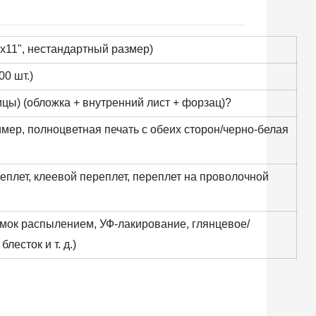
8,5х11", нестандартный размер)
0 шт.)
ницы) (обложка + внутренний лист + форзац)?
имер, полноцветная печать с обеих сторон/черно-белая
еплет, клеевой переплет, переплет на проволочной
омок распылением, УФ-лакирование, глянцевое/
есток и т. д.)