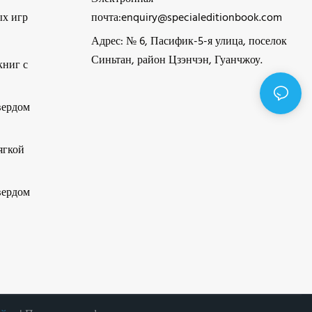
ых игр
почта:
enquiry@specialeditionbook.com
Адрес: № 6, Пасифик-5-я улица, поселок
Синьтан, район Цзэнчэн, Гуанчжоу.
книг с
вердом
ягкой
вердом