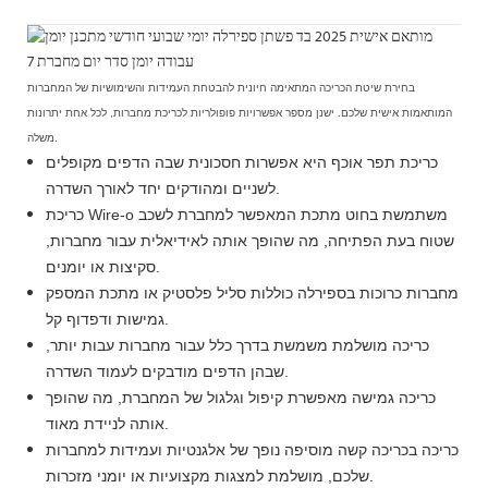
בחירת שיטת הכריכה המתאימה חיונית להבטחת העמידות והשימושיות של המחברות
המותאמות אישית שלכם. ישנן מספר אפשרויות פופולריות לכריכת מחברות, לכל אחת יתרונות
משלה.
כריכת תפר אוכף היא אפשרות חסכונית שבה הדפים מקופלים
לשניים ומהודקים יחד לאורך השדרה.
כריכת Wire-o משתמשת בחוט מתכת המאפשר למחברת לשכב
שטוח בעת הפתיחה, מה שהופך אותה לאידיאלית עבור מחברות,
סקיצות או יומנים.
מחברות כרוכות בספירלה כוללות סליל פלסטיק או מתכת המספק
גמישות ודפדוף קל.
כריכה מושלמת משמשת בדרך כלל עבור מחברות עבות יותר,
שבהן הדפים מודבקים לעמוד השדרה.
כריכה גמישה מאפשרת קיפול וגלגול של המחברת, מה שהופך
אותה לניידת מאוד.
כריכה בכריכה קשה מוסיפה נופך של אלגנטיות ועמידות למחברות
שלכם, מושלמת למצגות מקצועיות או יומני מזכרות.