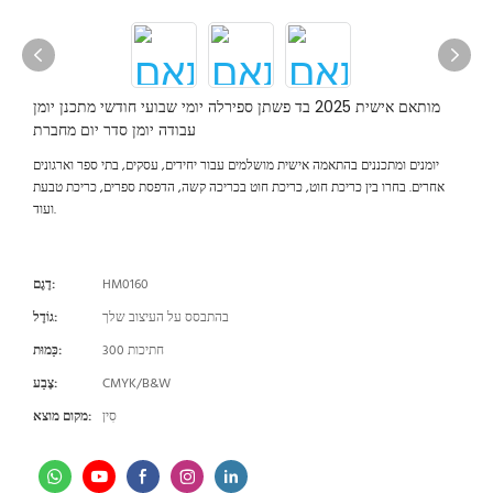
מותאם אישית 2025 בד פשתן ספירלה יומי שבועי חודשי מתכנן יומן
עבודה יומן סדר יום מחברת
יומנים ומתכננים בהתאמה אישית מושלמים עבור יחידים, עסקים, בתי ספר וארגונים
אחרים. בחרו בין כריכת חוט, כריכת חוט בכריכה קשה, הדפסת ספרים, כריכת טבעת
ועוד.
HM0160
דֶגֶם:
בהתבסס על העיצוב שלך
גוֹדֶל:
300 חתיכות
כַּמוּת:
CMYK/B&W
צֶבַע:
סִין
מקום מוצא: