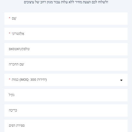
לשלוח לכם הצעת מחיר ללא עלות עבור מגוון רחב של עיצובים!
שֵׁם
אֶלֶקטרוֹנִי
טלפון/וואטסאפ
שם החברה
כמות (MOQ: 300 יחידות)
גוֹדֶל
כְּרִיכָה
ספירת דפים