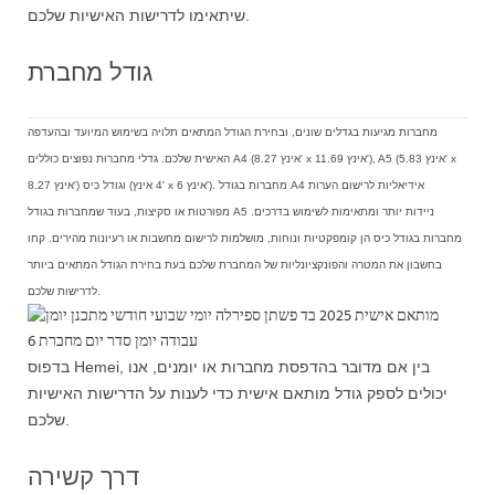
שיתאימו לדרישות האישיות שלכם.
גודל מחברת
מחברות מגיעות בגדלים שונים, ובחירת הגודל המתאים תלויה בשימוש המיועד ובהעדפה
האישית שלכם. גדלי מחברות נפוצים כוללים A4 (8.27 אינץ' x 11.69 אינץ'), A5 (5.83 אינץ' x
8.27 אינץ') וגודל כיס (4 אינץ' x 6 אינץ'). מחברות בגודל A4 אידיאליות לרישום הערות
מפורטות או סקיצות, בעוד שמחברות בגודל A5 ניידות יותר ומתאימות לשימוש בדרכים.
מחברות בגודל כיס הן קומפקטיות ונוחות, מושלמות לרישום מחשבות או רעיונות מהירים. קחו
בחשבון את המטרה והפונקציונליות של המחברת שלכם בעת בחירת הגודל המתאים ביותר
לדרישות שלכם.
בדפוס Hemei, בין אם מדובר בהדפסת מחברות או יומנים, אנו
יכולים לספק גודל מותאם אישית כדי לענות על הדרישות האישיות
שלכם.
דרך קשירה