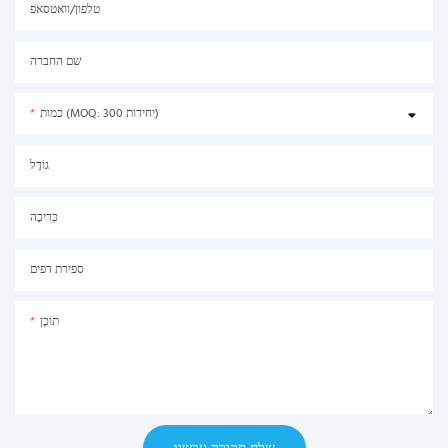
טלפון/וואטסאפ
שם החברה
כמות (MOQ: 300 יחידות)
גוֹדֶל
כְּרִיכָה
ספירת דפים
תוֹכֶן
שלח חקירה עכשיו