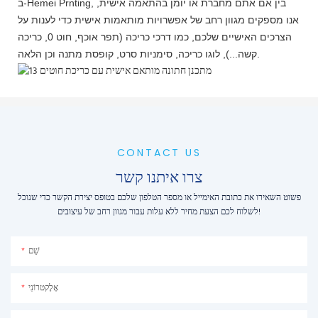
ב-Hemei Prnting, בין אם אתם מחברת או יומן בהתאמה אישית,
אנו מספקים מגוון רחב של אפשרויות מותאמות אישית כדי לענות על
הצרכים האישיים שלכם, כמו דרכי כריכה (תפר אוכף, חוט 0, כריכה
קשה...), לוגו כריכה, סימניות סרט, קופסת מתנה וכן הלאה.
CONTACT US
צרו איתנו קשר
פשוט השאירו את כתובת האימייל או מספר הטלפון שלכם בטופס יצירת הקשר כדי שנוכל
לשלוח לכם הצעת מחיר ללא עלות עבור מגוון רחב של עיצובים!
שֵׁם
אֶלֶקטרוֹנִי