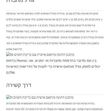
גודל מחברת
מחברות מגיעות בגדלים שונים, ובחירת הגודל המתאים תלויה בשימוש המיועד ובהעדפה
האישית שלכם. גדלי מחברות נפוצים כוללים A4 (8.27 אינץ' x 11.69 אינץ'), A5 (5.83 אינץ' x
8.27 אינץ') וגודל כיס (4 אינץ' x 6 אינץ'). מחברות בגודל A4 אידיאליות לרישום הערות
מפורטות או סקיצות, בעוד שמחברות בגודל A5 ניידות יותר ומתאימות לשימוש בדרכים.
מחברות בגודל כיס הן קומפקטיות ונוחות, מושלמות לרישום מחשבות או רעיונות מהירים. קחו
בחשבון את המטרה והפונקציונליות של המחברת שלכם בעת בחירת הגודל המתאים ביותר
לדרישות שלכם.
בדפוס Hemei, בין אם מדובר בהדפסת מחברות או יומנים, אנו
יכולים לספק גודל מותאם אישית כדי לענות על הדרישות האישיות
שלכם.
דרך קשירה
בחירת שיטת הכריכה המתאימה חיונית להבטחת העמידות והשימושיות של המחברות
המותאמות אישית שלכם. ישנן מספר אפשרויות פופולריות לכריכת מחברות, לכל אחת יתרונות