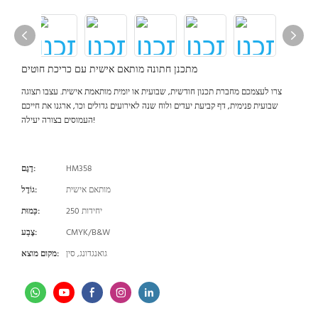
מתכנן חתונה מותאם אישית עם כריכת חוטים
צרו לעצמכם מחברת תכנון חודשית, שבועית או יומית מותאמת אישית. עצבו תצוגה
שבועית פנימית, דף קביעת יעדים ולוח שנה לאירועים גדולים וכו', ארגנו את חייכם
העמוסים בצורה יעילה!
HM358
דֶגֶם:
מותאם אישית
גוֹדֶל:
250 יחידות
כַּמוּת:
CMYK/B&W
צֶבַע:
גואנגדונג, סין
מקום מוצא: