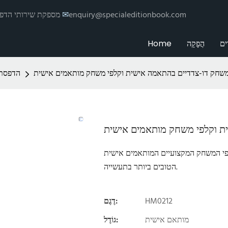
enquiry@specialeditionbook.com
✉
הדפסת Hemei מספקת שי
ים
הֲפָקָה
Home
שחק דו-צדדיים בהתאמה אישית וקלפי משחק מותאמים אישית
הדפסת 
ת וקלפי משחק מותאמים אישית
קלפי המשחק המקצועיים המותאמים אישית
הטובים ביותר בתעשייה.
HM0212
דֶגֶם:
מותאם אישית
גוֹדֶל: