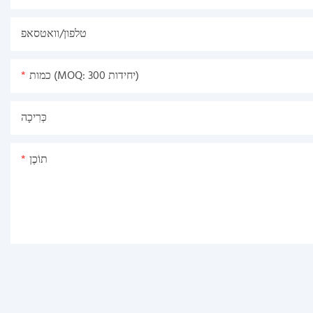
טלפון/וואטסאפ
כמות (MOQ: 300 יחידות)
כְּרִיכָה
תוֹכֶן