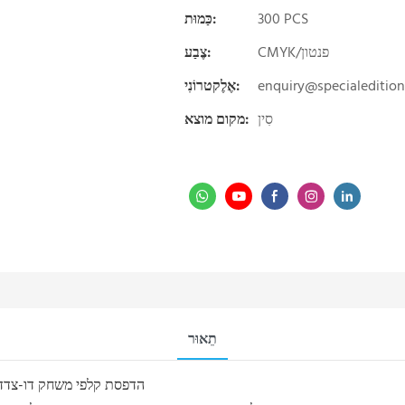
300 PCS
כַּמוּת:
CMYK/פנטון
צֶבַע:
enquiry@specialeditio
אֶלֶקטרוֹנִי:
סִין
מקום מוצא:
תֵאוּר