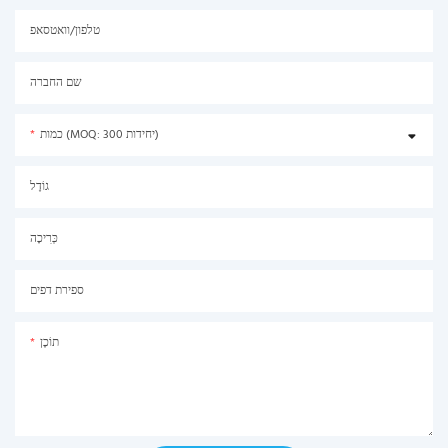
טלפון/וואטסאפ
שם החברה
כמות (MOQ: 300 יחידות)
גוֹדֶל
כְּרִיכָה
ספירת דפים
תוֹכֶן