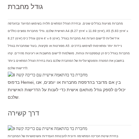
גודל מחברת
מחברות מגיעות בגדלים שונים, ובחירת הגודל המתאים תלויה בשימוש המיועד ובהעדפה
האישית שלכם. גדלי מחברות נפוצים כוללים A4 (8.27 אינץ' x 11.69 אינץ'), A5 (5.83 אינץ' x
8.27 אינץ') וגודל כיס (4 אינץ' x 6 אינץ'). מחברות בגודל A4 אידיאליות לרישום הערות
מפורטות או סקיצות, בעוד שמחברות בגודל A5 ניידות יותר ומתאימות לשימוש בדרכים.
מחברות בגודל כיס הן קומפקטיות ונוחות, מושלמות לרישום מחשבות או רעיונות מהירים. קחו
בחשבון את המטרה והפונקציונליות של המחברת שלכם בעת בחירת הגודל המתאים ביותר
לדרישות שלכם.
בדפוס Hemei, בין אם מדובר בהדפסת מחברות או יומנים, אנו
יכולים לספק גודל מותאם אישית כדי לענות על הדרישות האישיות
שלכם.
דרך קשירה
בחירת שיטת הכריכה המתאימה חיונית להבטחת העמידות והשימושיות של המחברות