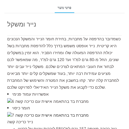
פרטי מוצר
נייר ומשקל
כשמדובר בהדפסה על מחברות, בחירת חומר הנייר והמשקל הנכונים
היא קריטית. נייר אופסט משמש בדרך כלל להדפסת מחברות בשל
יכולת ההדפסה המעולה שלו ומחירו הסביר. הוא זמין במשקלים
שונים, החל מ-80 גרם למ"ר ועד 120 גרם למ"ר, מה שמאפשר לכם
לבחור את העובי המתאים לצרכים שלכם. משקלי נייר עבים יותר
מציעים עמידות רבה יותר, בעוד שמשקלים קלים יותר מביאים
למחברת קלה יותר. קחו בחשבון את המטרה והשימוש של המחברת
שלכם כדי לקבוע את משקל הנייר האידיאלי לפרויקט שלכם.
אפשרויות עמוד פנימי
חומר כיסוי
נייר כריכה קשה
נייר כריכה מצופה 157 גרם למ"ר/58 ליברות עטוף על קרטון