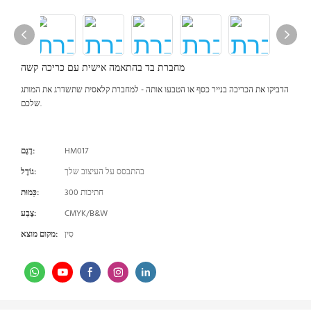
מחברת בד בהתאמה אישית עם כריכה קשה
הדביקו את הכריכה בנייר כסף או הטבעו אותה - למחברת קלאסית שתשדרג את המותג
שלכם.
HM017
דֶגֶם:
בהתבסס על העיצוב שלך
גוֹדֶל:
300 חתיכות
כַּמוּת:
CMYK/B&W
צֶבַע:
סִין
מקום מוצא: