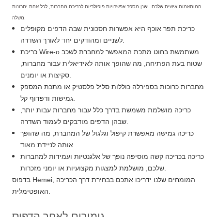
המותאמות אישית שלכם. ישנן מספר אפשרויות פופולריות לכריכת מחברות, לכל אחת יתרונות
משלה.
כריכת תפר אוכף היא אפשרות חסכונית שבה הדפים מקופלים
לשניים ומהודקים יחד לאורך השדרה.
כריכת Wire-o משתמשת בחוט מתכת המאפשר למחברת לשכב
שטוח בעת הפתיחה, מה שהופך אותה לאידיאלית עבור מחברות,
סקיצות או יומנים.
מחברות כרוכות בספירלה כוללות סליל פלסטיק או מתכת המספק
גמישות ודפדוף קל.
כריכה מושלמת משמשת בדרך כלל עבור מחברות עבות יותר,
שבהן הדפים מודבקים לעמוד השדרה.
כריכה גמישה מאפשרת קיפול וגלגול של המחברת, מה שהופך
אותה לניידת מאוד.
כריכה בכריכה קשה מוסיפה נופך של אלגנטיות ועמידות למחברות
שלכם, מושלמת למצגות מקצועיות או יומני מזכרות.
בדפוס Hemei, המומחים שלנו ידריכו אתכם בבחירת דרך הכריכה
האופטימלית.
גימורים לאחר הדפוס