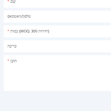
שֵׁם
טלפון/וואטסאפ
כמות (MOQ: 300 יחידות)
כְּרִיכָה
תוֹכֶן