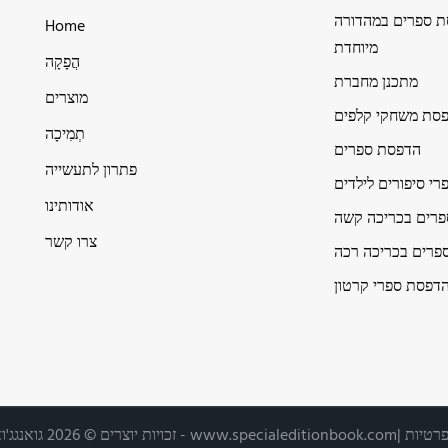
 ספרים במהדורה
Home
מיוחדת
הֲפָקָה
מתכנן מחברת
מוצרים
סת משחקי קלפים
תְמִיכָה
הדפסת ספרים
פתרון לתעשייה
י סיפורים לילדים
אודותינו
רים בכריכה קשה
צרו קשר
פרים בכריכה רכה
דפסת ספרי קרטון
פרטיות
|
www.specialeditionbook.com
זכויות יוצרים © 2026 גואנגג'ואו היימי הדפסה בע"מ -