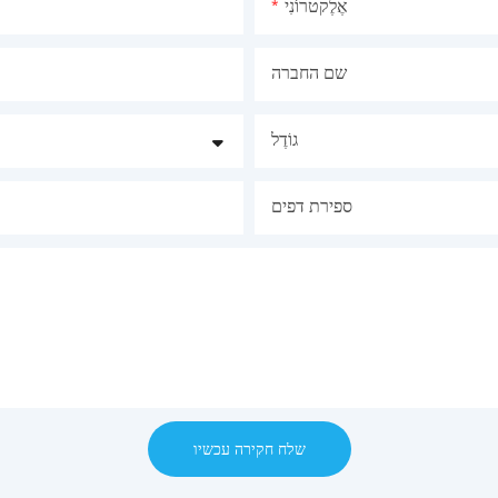
אֶלֶקטרוֹנִי
שם החברה
גוֹדֶל
ספירת דפים
שלח חקירה עכשיו