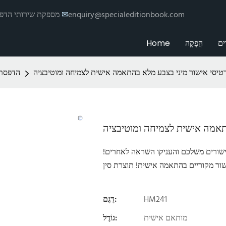
enquiry@specialeditionbook.com
✉
הדפסת Hemei מספקת שי
ים
הֲפָקָה
Home
יסי אישור מיני בצבע מלא בהתאמה אישית לצמיחה ומוטיבציה
הדפסת 
תאמה אישית לצמיחה ומוטיבציה
ישורים משלכם והעניקו השראה לאחרים!
HM241
דֶגֶם:
מותאם אישית
גוֹדֶל: