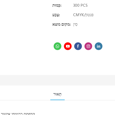
300 PCS
כַּמוּת:
CMYK/פנטון
צֶבַע:
סִין
מקום מוצא:
תֵאוּר
הדפסת כרטיסי אישור מיני בצבע מלא בהתאמה אישית לצמיחה ומוטיבציה