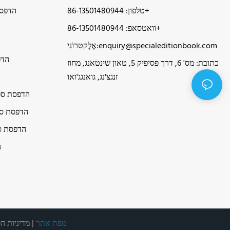
טלפון: 86-13501480944+
הדפסת
וואטסאפ: 86-13501480944+
enquiry@specialeditionbook.com
אֶלֶקטרוֹנִי:
הדפ
כתובת: מס' 6, דרך פסיפיק 5, טאון שינטאנג, מחוז
זנגצ'נג, גואנגג'ואו
הדפסת ספר
הדפסת ספ
הדפסת ס
ה
מפת אתר
|
מדיניות ה