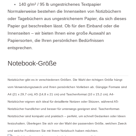
140 g/m² / 95 lb ungestrichenes Textpapier
Normalerweise bestehen die Innenseiten von Notizbüchern
oder Tagebüchern aus ungestrichenem Papier, da sich dieses
Papier gut beschreiben lässt. Ob für den Einband oder die
Innenseiten – wir bieten Ihnen eine große Auswahl an
Papiersorten, die Ihren persönlichen Bedürfnissen
entsprechen.
Notebook-Größe
Notizbücher gibt es in verschiedenen Größen. Die Wahl der richtigen Größe hängt
vom Verwendungszweck und Ihren persönlichen Vorlieben ab. Gängige Formate sind
A4 (21 x 29,7 cm), A5 (14,8 x 21 cm) und Taschenformat (10 x 15,2 cm). A4-
Notizbücher eignen sich ideal für detaillierte Notizen oder Skizzen, während A5-
Notizbücher handlicher und besser für unterwegs geeignet sind. Taschenformat-
Notizbücher sind kompakt und praktisch – perfekt, um schnell Gedanken oder Ideen
festzuhalten. Überlegen Sie sich vor der Wahl der passenden Größe, welchen Zweck
und welche Funktionen Sie mit Ihrem Notizbuch haben möchten.