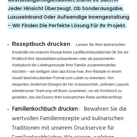
Jeder Hinsicht Überzeugt. Ob Sonderausgabe,
Luxuseinband Oder Aufwendige Innengestaltung
– Wir Finden Die Perfekte Lösung Für Ihr Projekt.
Rezeptbuch drucken
:
Lassen Sie Ihrer kulinarischen
Kreativität mit unserem Rezept freien Lauf!
Buchdruckdienste
Ob Sie als
Profikoch Ihre Spezialitäten präsentieren oder als passionierter
Hobbykoch die Lieblingsrezepte Ihrer Familie zusammenstellen
möchten – wir verfügen über das Know-how, Ihre Rezepte in einem
visuell beeindruckenden Format zum Leben zu erwecken. Von
eleganten, modernen Designs bis hin zu klassischen, zeitlosen Layouts
arbeitet unser Team eng mit Ihnen zusammen, um ein Kochbuch zu
gestalten, das die Essenz Ihrer kulinarischen Reise perfekt einfängt.
Familienkochbuch drucken
:
Bewahren Sie die
wertvollen Familienrezepte und kulinarischen
Traditionen mit unserem Druckservice für