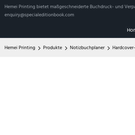
Hemei Printing bietet maßgeschneiderte Buchdruck- und Verp
enquiry@specialeditionbook.com
Ho
Hemei Printing
Produkte
Notizbuchplaner
Hardcover