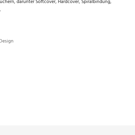
chern, darunter Softcover, Hardcover, Spiralbindung,
.
 Design