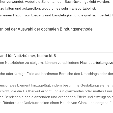
ücher verwendet, wobei die Seiten an den Buchrücken geklebt werden.
zu falten und aufzurollen, wodurch es sehr transportabel ist.
n einen Hauch von Eleganz und Langlebigkeit und eignet sich perfekt f
ten bei der Auswahl der optimalen Bindungsmethode.
lteten Notizbücher zu steigern, können verschiedene
Nachbearbeitungsve
sche oder farbige Folie auf bestimmte Bereiche des Umschlags oder de
ensionales Element hinzugefügt, indem bestimmte Gestaltungselemente
hicht, die die Haltbarkeit erhöht und ein glänzendes oder mattes Finish
en Bereichen einen glänzenden und erhabenen Effekt und erzeugt so e
n Rändern der Notizbuchseiten einen Hauch von Glanz und sorgt so für 