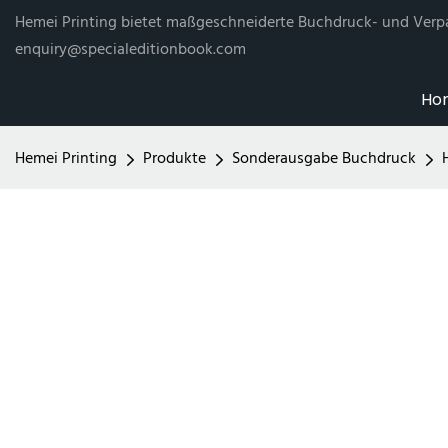
Hemei Printing bietet maßgeschneiderte Buchdruck- und Verp
enquiry@specialeditionbook.com
Ho
Hemei Printing
Produkte
Sonderausgabe Buchdruck