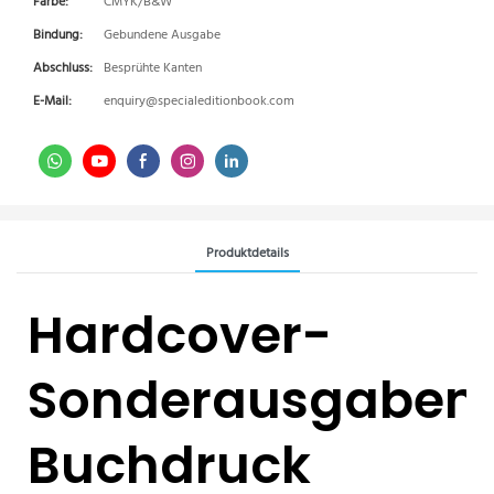
Farbe:
CMYK/B&W
Bindung:
Gebundene Ausgabe
Abschluss:
Besprühte Kanten
E-Mail:
enquiry@specialeditionbook.com
Produktdetails
Hardcover-
Sonderausgaben
Buchdruck